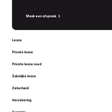
Is uw auto toe aan Onderhoud, Bandenwissel of een Va
Maak een afspraak
Lease
Private lease
Private lease used
Zakelijke lease
Zekerheid
Verzekering