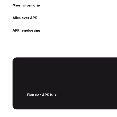
Meer informatie
Alles over APK
APK regelgeving
APK Keuring bij Vakgarage!
Is het weer tijd voor de jaarlijkse APK? Ga snel naar V
Plan een APK in