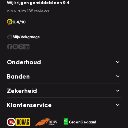
Wij krijgen gemiddeld een 9.4
o.b.v. ruim 138 reviews
9.4/10
Mijn Vakgarage
Onderhoud
Banden
Zekerheid
Klantenservice
GroenGedaan!