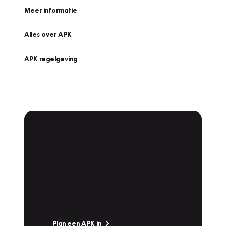
Meer informatie
Alles over APK
APK regelgeving
APK Keuring bij
Vakgarage!
Is het weer tijd voor de jaarlijkse APK? Ga
snel naar Vakgarage bij u in de buurt, en ga
zonder zorgen de weg op!
Plan een APK in