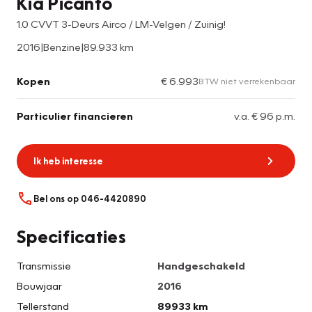
Kia Picanto
1.0 CVVT 3-Deurs Airco / LM-Velgen / Zuinig!
2016
|
Benzine
|
89.933 km
Kopen
€ 6.993
BTW niet verrekenbaar
Particulier financieren
v.a. € 96 p.m.
Ik heb interesse
Bel ons op 046-4420890
Specificaties
Transmissie
Handgeschakeld
Bouwjaar
2016
Tellerstand
89933 km