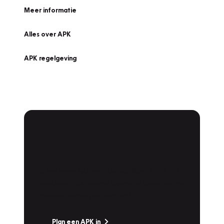
Meer informatie
Alles over APK
APK regelgeving
APK Keuring bij
Vakgarage!
Is het weer tijd voor de jaarlijkse APK? Ga
snel naar Vakgarage bij u in de buurt, en ga
zonder zorgen de weg op!
Plan een APK in