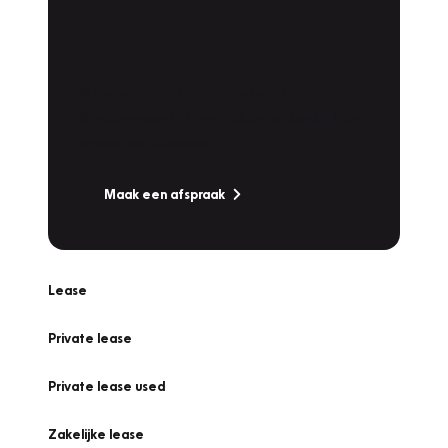
Plan een
Werkplaatsafspraak
Is uw auto toe aan Onderhoud,
Bandenwissel of een Vakantiecheck? Plan
online een afspraak!
Maak een afspraak
Lease
Private lease
Private lease used
Zakelijke lease