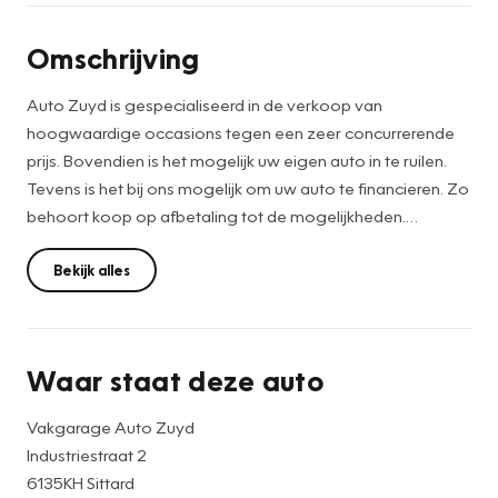
Omschrijving
Auto Zuyd is gespecialiseerd in de verkoop van
hoogwaardige occasions tegen een zeer concurrerende
prijs. Bovendien is het mogelijk uw eigen auto in te ruilen.
Tevens is het bij ons mogelijk om uw auto te financieren. Zo
behoort koop op afbetaling tot de mogelijkheden.
De vermelde prijs is een netto internetprijs waar geen
verplichte afleverkosten bij komen. Vanaf 3.000 EUR is
Bekijk alles
iedere auto voorzien van minimaal 6 maanden APK, en een
professionele poetsbeurt.
Waar staat deze auto
Onze advertenties worden met grote zorgvuldigheid
gemaakt. Desalniettemin kan het gebeuren dat de
Vakgarage Auto Zuyd
advertenties fouten bevatten, hieraan kunnen geen rechten
Industriestraat 2
worden ontleend. Graag willen wij u erop attenderen dat u
6135KH Sittard
zelf zorg draagt voor het nakijken van de opties die uw