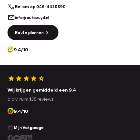
keuze kunnen beïnvloeden.
Bel ons op 046-4420890
info@autozuyd.nl
Onze showroom is geopend van maandag tot en vrijdag
van 08:15 tot 17.30 en zaterdag van 10:00 tot 17.00 uur.
Route plannen
Voor meer informatie bel 046 - 442 08 90 of kijk ook op
www.autozuyd.nl.
9.4/10
Met vriendelijke groet,
Auto Zuyd
Wij krijgen gemiddeld een 9.4
o.b.v. ruim 138 reviews
9.4/10
Mijn Vakgarage