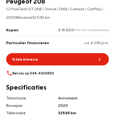
Peugeot 208
1.2 PureTech GT-LINE / Virtual / DAB / Camera / CarPlay / Navi
2020
|
Benzine
|
32.545 km
Kopen
€ 18.993
BTW niet verrekenbaar
Particulier financieren
v.a. € 230 p.m.
Ik heb interesse
Bel ons op 046-4420890
Specificaties
Transmissie
Automaat
Bouwjaar
2020
Tellerstand
32545 km