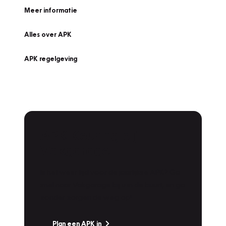
Meer informatie
Alles over APK
APK regelgeving
APK Keuring bij
Vakgarage!
Is het weer tijd voor de jaarlijkse APK? Ga
snel naar Vakgarage bij u in de buurt, en ga
zonder zorgen de weg op!
Plan een APK in