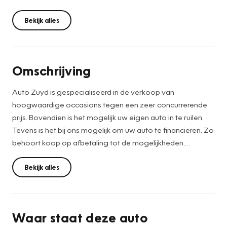
Bekijk alles
Omschrijving
Auto Zuyd is gespecialiseerd in de verkoop van
hoogwaardige occasions tegen een zeer concurrerende
prijs. Bovendien is het mogelijk uw eigen auto in te ruilen.
Tevens is het bij ons mogelijk om uw auto te financieren. Zo
behoort koop op afbetaling tot de mogelijkheden.
De vermelde prijs is een netto internetprijs waar geen
verplichte afleverkosten bij komen. Vanaf 3.000 EUR is
Bekijk alles
iedere auto voorzien van minimaal 6 maanden APK,
nieuwe mattenset en professionele poetsbeurt.
Waar staat deze auto
Onze advertenties worden met grote zorgvuldigheid