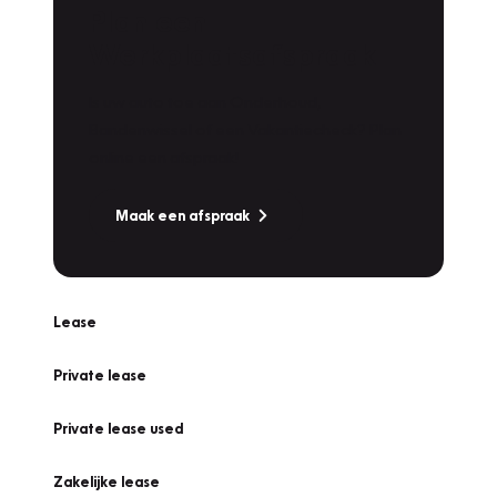
Plan een
Werkplaatsafspraak
Is uw auto toe aan Onderhoud,
Bandenwissel of een Vakantiecheck? Plan
online een afspraak!
Maak een afspraak
Lease
Private lease
Private lease used
Zakelijke lease