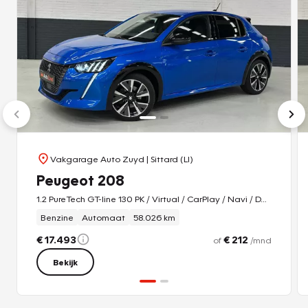
Vakgarage Auto Zuyd
| Sittard (LI)
Peugeot 208
1.2 PureTech GT-line 130 PK / Virtual / CarPlay / Navi / DAB / Stoel-Verwarming
Benzine
Automaat
58.026 km
€ 17.493
€ 212
of
/mnd
Bekijk