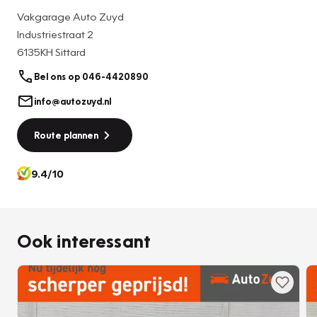
gemaakt. Desalniettemin kan het gebeuren dat de
Vakgarage Auto Zuyd
advertenties fouten bevatten, hieraan kunnen geen rechten
Industriestraat 2
worden ontleend. Graag willen wij u erop attenderen dat u
6135KH Sittard
zelf zorg draagt voor het nakijken van de opties die uw
keuze kunnen beïnvloeden.
Bel ons op 046-4420890
info@autozuyd.nl
Onze showroom is geopend van maandag tot en vrijdag
van 08:15 tot 17.30 en zaterdag van 10:00 tot 17.00 uur.
Route plannen
Voor meer informatie bel 046 - 442 08 90 of kijk ook op
www.autozuyd.nl.
9.4/10
Met vriendelijke groet,
Auto Zuyd
Ook interessant