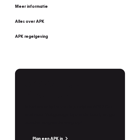
Meer informatie
Alles over APK
APK regelgeving
APK Keuring bij
Vakgarage!
Is het weer tijd voor de jaarlijkse APK? Ga
snel naar Vakgarage bij u in de buurt, en ga
zonder zorgen de weg op!
Plan een APK in