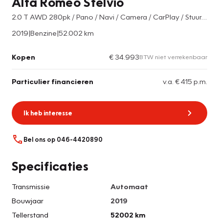
Alfa Romeo Stelvio
2.0 T AWD 280pk / Pano / Navi / Camera / CarPlay / Stuur-Stoel-Verwarming
2019
|
Benzine
|
52.002 km
Kopen
€ 34.993
BTW niet verrekenbaar
Particulier financieren
v.a. € 415 p.m.
Ik heb interesse
Bel ons op 046-4420890
Specificaties
Transmissie
Automaat
Bouwjaar
2019
Tellerstand
52002 km