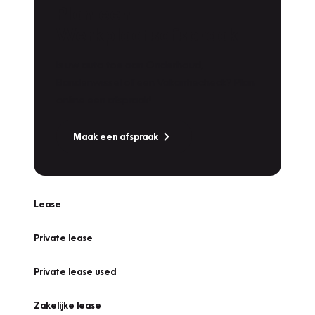
Plan een
Werkplaatsafspraak
Is uw auto toe aan Onderhoud,
Bandenwissel of een Vakantiecheck? Plan
online een afspraak!
Maak een afspraak
Lease
Private lease
Private lease used
Zakelijke lease