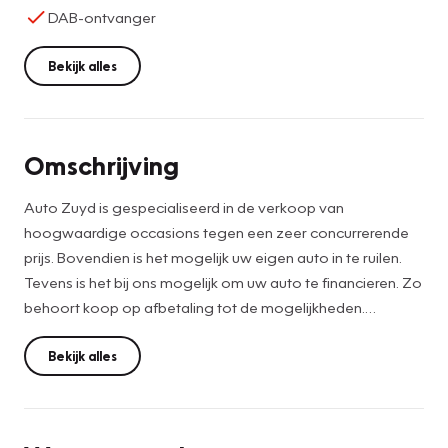
DAB-ontvanger
Bekijk alles
Omschrijving
Auto Zuyd is gespecialiseerd in de verkoop van
hoogwaardige occasions tegen een zeer concurrerende
prijs. Bovendien is het mogelijk uw eigen auto in te ruilen.
Tevens is het bij ons mogelijk om uw auto te financieren. Zo
behoort koop op afbetaling tot de mogelijkheden.
De vermelde prijs is een netto internetprijs waar geen
verplichte afleverkosten bij komen. Vanaf 3.000 EUR is
Bekijk alles
iedere auto voorzien van minimaal 6 maanden APK,
nieuwe mattenset en professionele poetsbeurt.