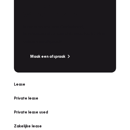
Plan een
Werkplaatsafspraak
Is uw auto toe aan Onderhoud,
Bandenwissel of een Vakantiecheck? Plan
online een afspraak!
Maak een afspraak
Lease
Private lease
Private lease used
Zakelijke lease