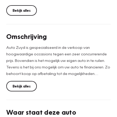
Bekijk alles
Omschrijving
Auto Zuyd is gespecialiseerd in de verkoop van
hoogwaardige occasions tegen een zeer concurrerende
prijs. Bovendien is het mogelijk uw eigen auto in te ruilen.
Tevens is het bij ons mogelijk om uw auto te financieren. Zo
behoort koop op afbetaling tot de mogelijkheden.
De vermelde prijs is een netto internetprijs waar geen
verplichte afleverkosten bij komen. Vanaf 3.000 EUR is
Bekijk alles
iedere auto voorzien van minimaal 6 maanden APK, en een
professionele poetsbeurt.
Waar staat deze auto
Onze advertenties worden met grote zorgvuldigheid