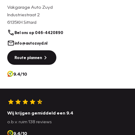
gemaakt. Desalniettemin kan het gebeuren dat de
Vakgarage Auto Zuyd
advertenties fouten bevatten, hieraan kunnen geen rechten
Industriestraat 2
worden ontleend. Graag willen wij u erop attenderen dat u
6135KH Sittard
zelf zorg draagt voor het nakijken van de opties die uw
keuze kunnen beïnvloeden.
Bel ons op 046-4420890
info@autozuyd.nl
Onze showroom is geopend van maandag tot en vrijdag
van 08:15 tot 17.30 en zaterdag van 10:00 tot 17.00 uur.
Route plannen
Voor meer informatie bel 046 - 442 08 90 of kijk ook op
www.autozuyd.nl.
9.4/10
Met vriendelijke groet,
Auto Zuyd
Wij krijgen gemiddeld een 9.4
o.b.v. ruim 138 reviews
9.4/10