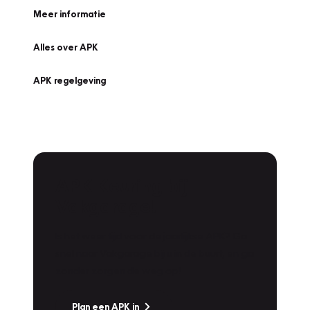
Meer informatie
Alles over APK
APK regelgeving
APK Keuring bij
Vakgarage!
Is het weer tijd voor de jaarlijkse APK? Ga
snel naar Vakgarage bij u in de buurt, en ga
zonder zorgen de weg op!
Plan een APK in