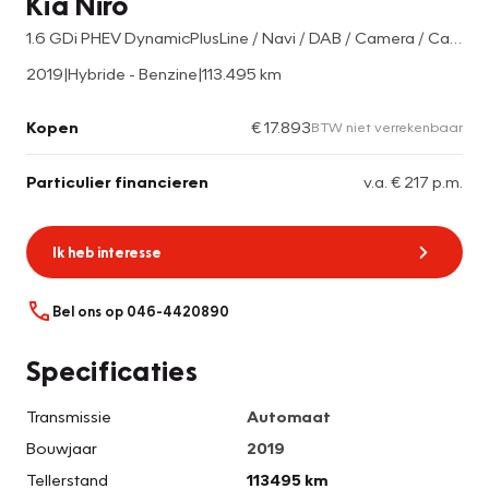
Kia Niro
1.6 GDi PHEV DynamicPlusLine / Navi / DAB / Camera / Carplay / Panoramadak
2019
|
Hybride - Benzine
|
113.495 km
Kopen
€ 17.893
BTW niet verrekenbaar
Particulier financieren
v.a. € 217 p.m.
Ik heb interesse
Bel ons op 046-4420890
Specificaties
Transmissie
Automaat
Bouwjaar
2019
Tellerstand
113495 km