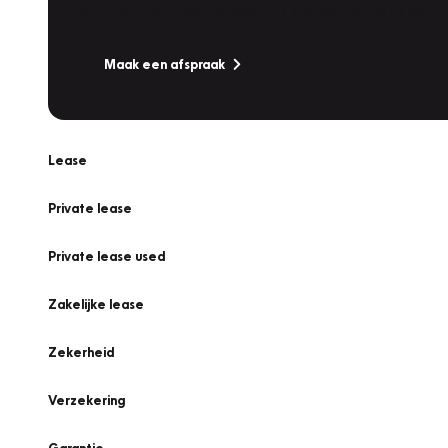
Is uw auto toe aan Onderhoud, Bandenwissel of een Va
Maak een afspraak
Lease
Private lease
Private lease used
Zakelijke lease
Zekerheid
Verzekering