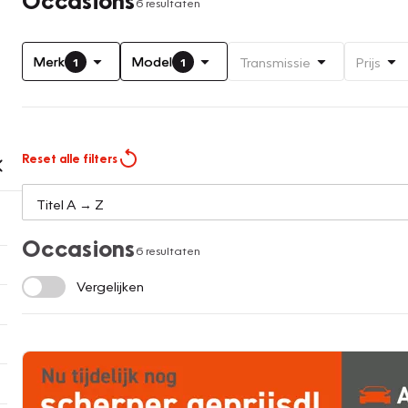
6 resultaten
Merk
Model
Transmissie
Prijs
1
1
Reset alle filters
Occasions
6 resultaten
Vergelijken