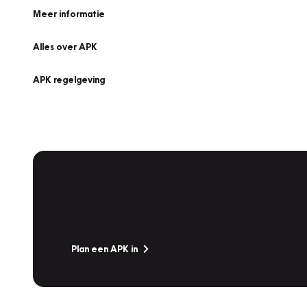
Meer informatie
Alles over APK
APK regelgeving
APK Keuring bij Vakgarage!
Is het weer tijd voor de jaarlijkse APK? Ga snel naar V
Plan een APK in