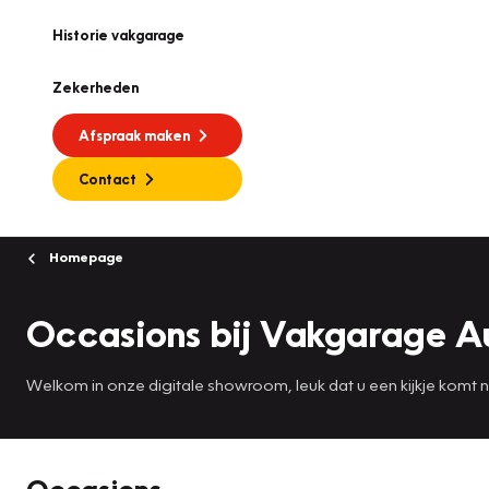
Historie vakgarage
Zekerheden
Afspraak maken
Contact
Homepage
Occasions bij Vakgarage A
Welkom in onze digitale showroom, leuk dat u een kijkje komt
Occasions