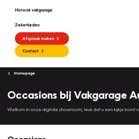
Historie vakgarage
Zekerheden
Afspraak maken
Contact
Homepage
Occasions bij Vakgarage A
Welkom in onze digitale showroom, leuk dat u een kijkje komt
Occasions