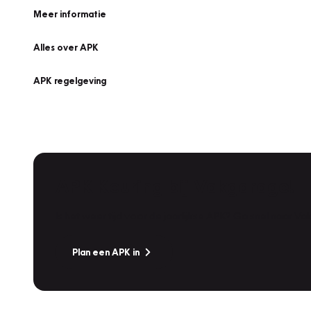
Meer informatie
Alles over APK
APK regelgeving
APK Keuring bij Vakgarage!
Is het weer tijd voor de jaarlijkse APK? Ga snel naar V
Plan een APK in