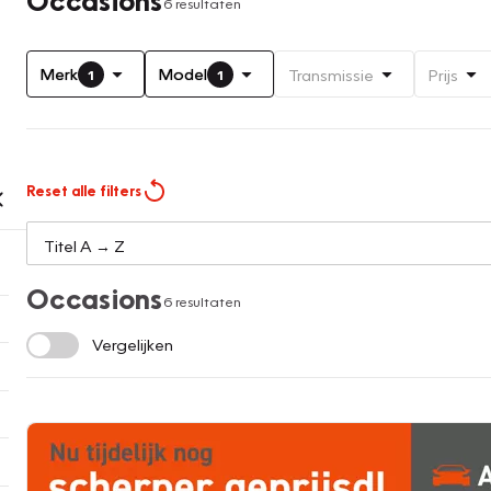
6 resultaten
Merk
Model
Transmissie
Prijs
1
1
Reset alle filters
Occasions
6 resultaten
Vergelijken