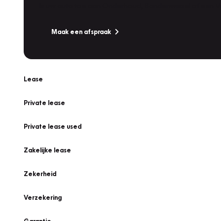
Is uw auto toe aan Onderhoud, Bandenwissel of een Va
Maak een afspraak
Lease
Private lease
Private lease used
Zakelijke lease
Zekerheid
Verzekering