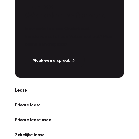
Plan een
Werkplaatsafspraak
Is uw auto toe aan Onderhoud,
Bandenwissel of een Vakantiecheck? Plan
online een afspraak!
Maak een afspraak
Lease
Private lease
Private lease used
Zakelijke lease