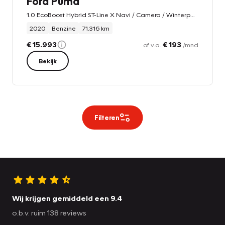
Ford Puma
1.0 EcoBoost Hybrid ST-Line X Navi / Camera / Winterpakket / Trekhaak
2020
Benzine
71.316 km
€ 15.993
€ 193
of v.a.
/mnd
Bekijk
Filteren
Wij krijgen gemiddeld een 9.4
o.b.v. ruim 138 reviews