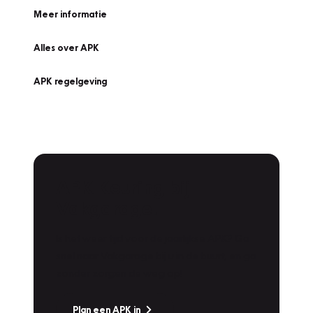
Meer informatie
Alles over APK
APK regelgeving
APK Keuring bij
Vakgarage!
Is het weer tijd voor de jaarlijkse APK? Ga
snel naar Vakgarage bij u in de buurt, en ga
zonder zorgen de weg op!
Plan een APK in