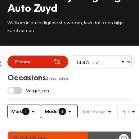
Auto Zuyd
Welkom in onze digitale showroom, leuk dat u een kijkje
komt nemen.
Filteren
Occasions
2 resultaten
Vergelijken
Merk
Model
Transmissie
Prijs
1
1