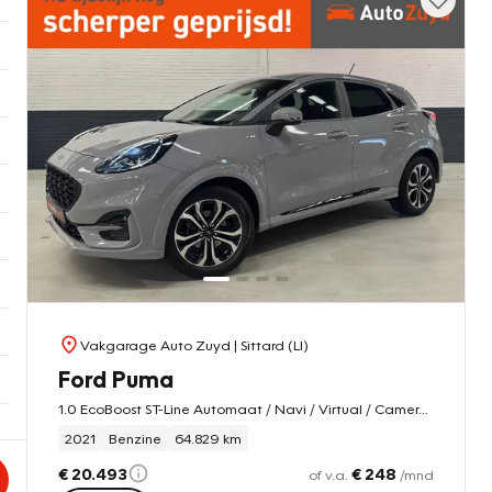
Vakgarage Auto Zuyd
| Sittard (LI)
Ford Puma
1.0 EcoBoost ST-Line Automaat / Navi / Virtual / Camera / DAB / PDC
2021
Benzine
64.829 km
€ 20.493
€ 248
of v.a.
/mnd