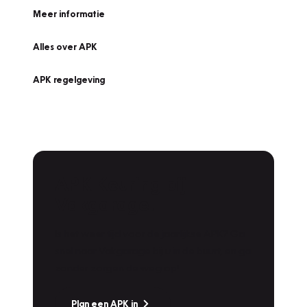
Meer informatie
Alles over APK
APK regelgeving
APK Keuring bij
Vakgarage!
Is het weer tijd voor de jaarlijkse APK? Ga
snel naar Vakgarage bij u in de buurt, en ga
zonder zorgen de weg op!
Plan een APK in