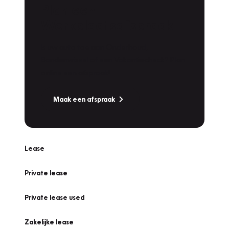
Plan een
Werkplaatsafspraak
Is uw auto toe aan Onderhoud,
Bandenwissel of een Vakantiecheck? Plan
online een afspraak!
Maak een afspraak
Lease
Private lease
Private lease used
Zakelijke lease