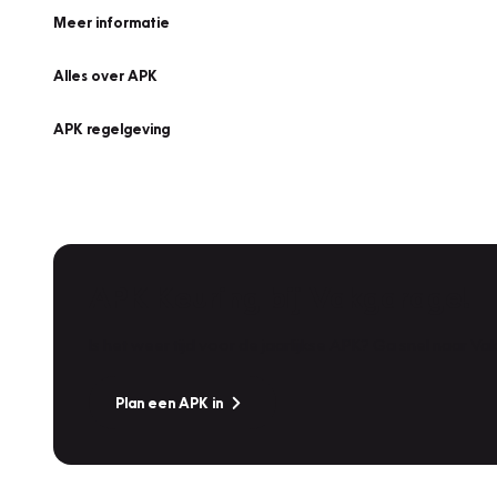
Meer informatie
Alles over APK
APK regelgeving
APK Keuring bij Vakgarage!
Is het weer tijd voor de jaarlijkse APK? Ga snel naar V
Plan een APK in