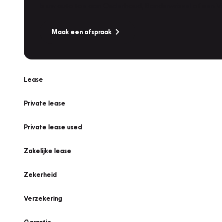
Is uw auto toe aan Onderhoud, Bandenwissel of een Va
Maak een afspraak
Lease
Private lease
Private lease used
Zakelijke lease
Zekerheid
Verzekering