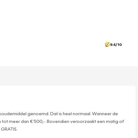
9.4/10
 wel koudemiddel genoemd. Dat is heel normaal. Wanneer de
en tot meer dan € 500,-. Bovendien veroorzaakt een matig of
l GRATIS.