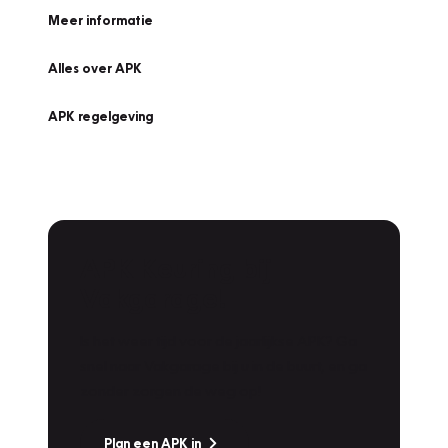
Meer informatie
Alles over APK
APK regelgeving
APK Keuring bij
Vakgarage!
Is het weer tijd voor de jaarlijkse APK? Ga
snel naar Vakgarage bij u in de buurt, en ga
zonder zorgen de weg op!
Plan een APK in