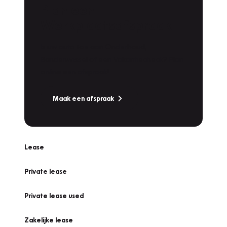
Plan een
Werkplaatsafspraak
Is uw auto toe aan Onderhoud,
Bandenwissel of een Vakantiecheck? Plan
online een afspraak!
Maak een afspraak
Lease
Private lease
Private lease used
Zakelijke lease