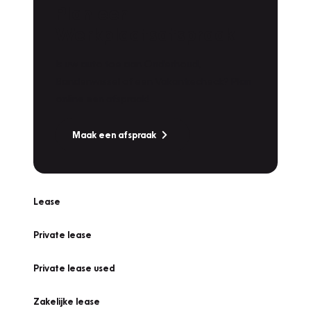
Plan een
Werkplaatsafspraak
Is uw auto toe aan Onderhoud,
Bandenwissel of een Vakantiecheck? Plan
online een afspraak!
Maak een afspraak
Lease
Private lease
Private lease used
Zakelijke lease