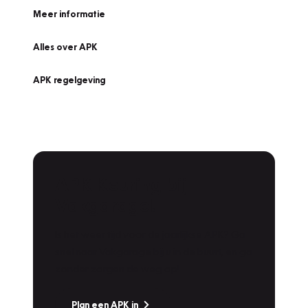
Meer informatie
Alles over APK
APK regelgeving
APK Keuring bij
Vakgarage!
Is het weer tijd voor de jaarlijkse APK? Ga
snel naar Vakgarage bij u in de buurt, en ga
zonder zorgen de weg op!
Plan een APK in