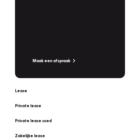
Plan een
Werkplaatsafspraak
Is uw auto toe aan Onderhoud,
Bandenwissel of een Vakantiecheck? Plan
online een afspraak!
Maak een afspraak
Lease
Private lease
Private lease used
Zakelijke lease