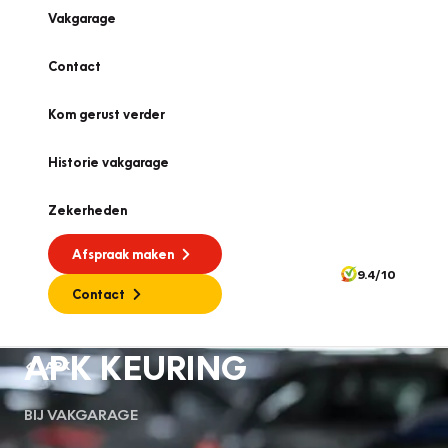
Vakgarage
Contact
Kom gerust verder
Historie vakgarage
Zekerheden
Afspraak maken
9.4/10
Contact
APK KEURING
APK
BIJ VAKGARAGE