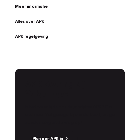
Meer informatie
Alles over APK
APK regelgeving
APK Keuring bij
Vakgarage!
Is het weer tijd voor de jaarlijkse APK? Ga
snel naar Vakgarage bij u in de buurt, en ga
zonder zorgen de weg op!
Plan een APK in