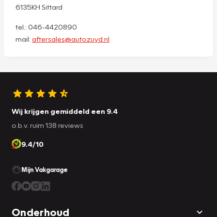
6135KH Sittard
tel.: 046-4420890
mail:
aftersales@autozuyd.nl
Wij krijgen gemiddeld een 9.4
o.b.v. ruim 138 reviews
9.4/10
Mijn Vakgarage
Onderhoud