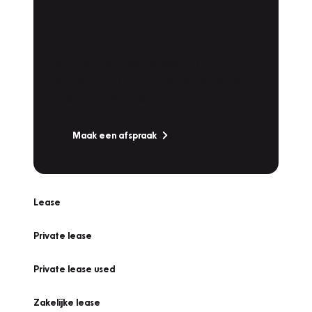
Plan een
Werkplaatsafspraak
Is uw auto toe aan Onderhoud,
Bandenwissel of een Vakantiecheck? Plan
online een afspraak!
Maak een afspraak
Lease
Private lease
Private lease used
Zakelijke lease