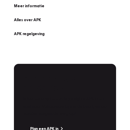
Meer informatie
Alles over APK
APK regelgeving
APK Keuring bij
Vakgarage!
Is het weer tijd voor de jaarlijkse APK? Ga
snel naar Vakgarage bij u in de buurt, en ga
zonder zorgen de weg op!
Plan een APK in