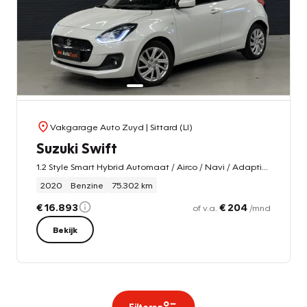
Vakgarage Auto Zuyd
| Sittard (LI)
Suzuki Swift
1.2 Style Smart Hybrid Automaat / Airco / Navi / Adaptive Cruise
2020
Benzine
75.302 km
€ 16.893
€ 204
of v.a.
/mnd
Bekijk
Filteren