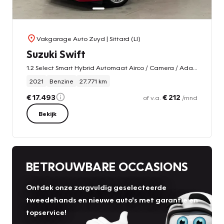
Vakgarage Auto Zuyd
| Sittard (LI)
Suzuki Swift
1.2 Select Smart Hybrid Automaat Airco / Camera / Adaptive Cruise / Stoelverwarming
2021
Benzine
27.771 km
€ 17.493
€ 212
of v.a.
/mnd
Bekijk
BETROUWBARE OCCASIONS
Ontdek onze zorgvuldig geselecteerde
tweedehands en nieuwe auto's met garantie en
topservice!