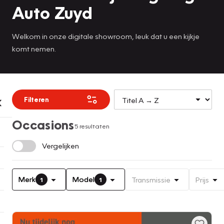
Auto Zuyd
Welkom in onze digitale showroom, leuk dat u een kijkje
komt nemen.
Filteren
Occasions
5 resultaten
Vergelijken
Merk
Model
Transmissie
Prijs
1
1