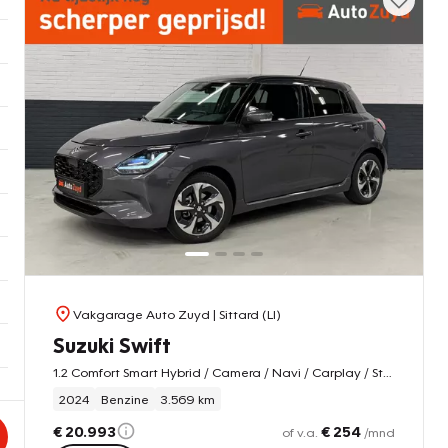
Vakgarage Auto Zuyd
| Sittard (LI)
Suzuki Swift
1.2 Comfort Smart Hybrid / Camera / Navi / Carplay / Stoel-Verwarming
2024
Benzine
3.569 km
€ 20.993
€ 254
of v.a.
/mnd