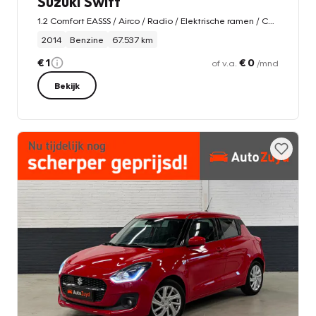
Suzuki Swift
1.2 Comfort EASSS / Airco / Radio / Elektrische ramen / Centrale deurvergrendeling
2014
Benzine
67.537 km
€ 1
€ 0
of v.a.
/mnd
Bekijk