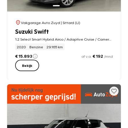
Vakgarage Auto Zuyd
| Sittard (LI)
Suzuki Swift
1.2 Select Smart Hybrid Airco / Adaptive Cruise / Camera / Stoelverwarming
2020
Benzine
29.165 km
€ 15.893
€ 192
of v.a.
/mnd
Bekijk