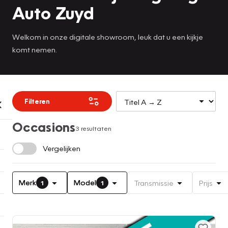
Auto Zuyd
Welkom in onze digitale showroom, leuk dat u een kijkje
komt nemen.
Filteren
Occasions
3 resultaten
Vergelijken
Merk
Model
Transmissie
Prijs
1
1