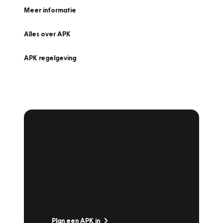
Meer informatie
Alles over APK
APK regelgeving
APK Keuring bij
Vakgarage!
Is het weer tijd voor de jaarlijkse APK? Ga
snel naar Vakgarage bij u in de buurt, en ga
zonder zorgen de weg op!
Plan een APK in