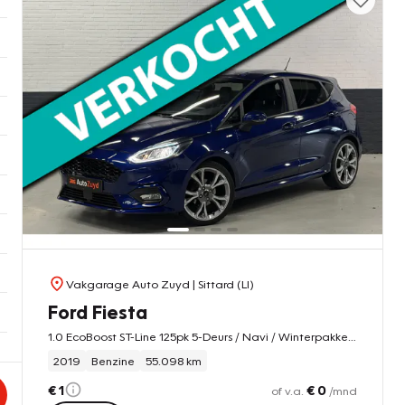
Vakgarage Auto Zuyd
| Sittard (LI)
Ford Fiesta
1.0 EcoBoost ST-Line 125pk 5-Deurs / Navi / Winterpakket / PDC / 18inch LMV
2019
Benzine
55.098 km
€ 1
€ 0
of v.a.
/mnd