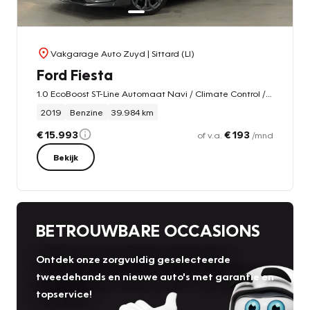
Vakgarage Auto Zuyd
| Sittard (LI)
Ford Fiesta
1.0 EcoBoost ST-Line Automaat Navi / Climate Control / DAB / LM-Velgen / Winterpakket
2019
Benzine
39.984 km
€ 15.993
€ 193
of v.a.
/mnd
Bekijk
BETROUWBARE OCCASIONS
Ontdek onze zorgvuldig geselecteerde
tweedehands en nieuwe auto's met garantie en
topservice!