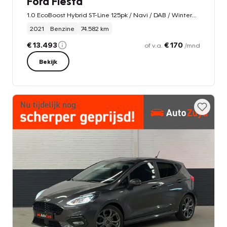
Ford Fiesta
1.0 EcoBoost Hybrid ST-Line 125pk / Navi / DAB / Winterpakket
2021
Benzine
74.582 km
€ 13.493
€ 170
of v.a.
/mnd
Bekijk