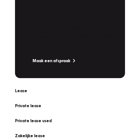
Plan een
Werkplaatsafspraak
Is uw auto toe aan Onderhoud,
Bandenwissel of een Vakantiecheck? Plan
online een afspraak!
Maak een afspraak
Lease
Private lease
Private lease used
Zakelijke lease