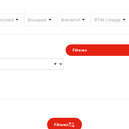
erstand
Bouwjaar
Brandstof
BTW / marge
Filteren
Filteren