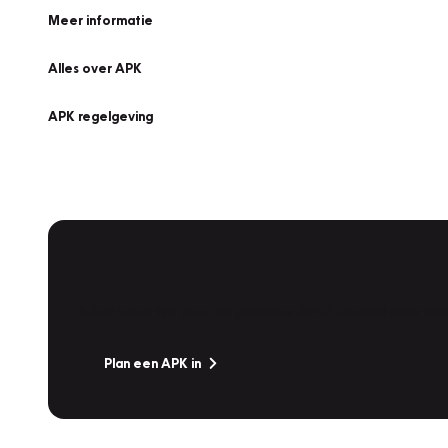
Meer informatie
Alles over APK
APK regelgeving
APK Keuring bij Vakgarage!
Is het weer tijd voor de jaarlijkse APK? Ga snel naar V
Plan een APK in