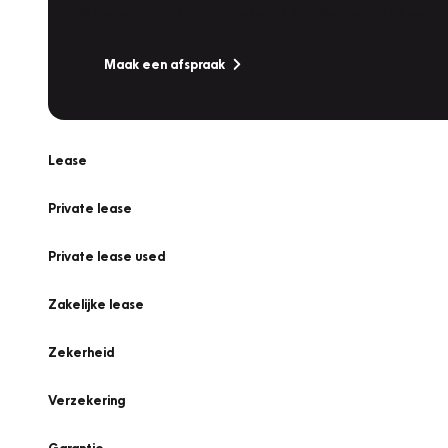
Is uw auto toe aan Onderhoud, Bandenwissel of een Va
Maak een afspraak
Lease
Private lease
Private lease used
Zakelijke lease
Zekerheid
Verzekering