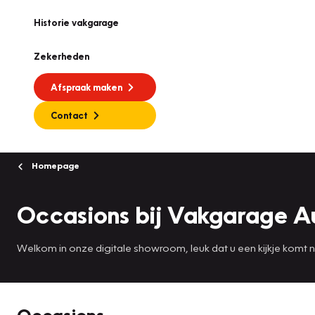
Historie vakgarage
Zekerheden
Afspraak maken
Contact
Homepage
Occasions bij Vakgarage A
Welkom in onze digitale showroom, leuk dat u een kijkje komt
Occasions