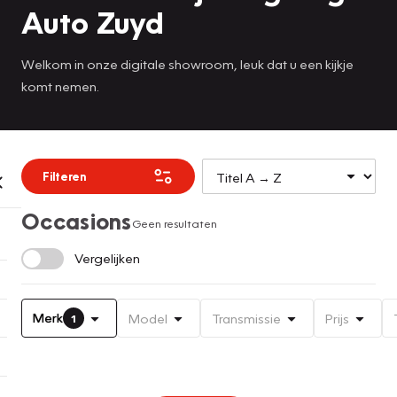
Auto Zuyd
Welkom in onze digitale showroom, leuk dat u een kijkje
komt nemen.
Filteren
Occasions
Geen resultaten
Vergelijken
Merk
Model
Transmissie
Prijs
1