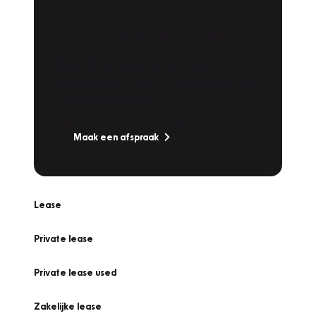
Plan een
Werkplaatsafspraak
Is uw auto toe aan Onderhoud,
Bandenwissel of een Vakantiecheck? Plan
online een afspraak!
Maak een afspraak
Lease
Private lease
Private lease used
Zakelijke lease