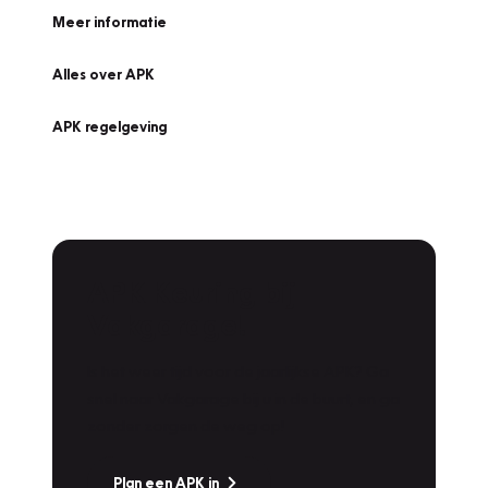
Meer informatie
Alles over APK
APK regelgeving
APK Keuring bij
Vakgarage!
Is het weer tijd voor de jaarlijkse APK? Ga
snel naar Vakgarage bij u in de buurt, en ga
zonder zorgen de weg op!
Plan een APK in