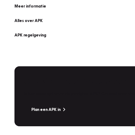
Meer informatie
Alles over APK
APK regelgeving
APK Keuring bij Vakgarage!
Is het weer tijd voor de jaarlijkse APK? Ga snel naar V
Plan een APK in