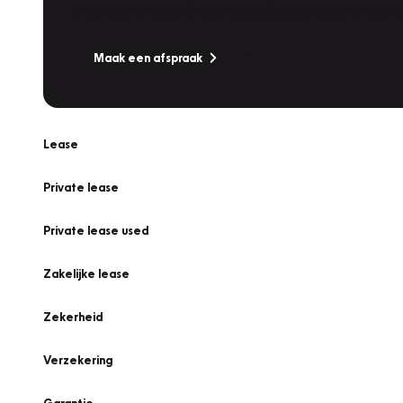
Is uw auto toe aan Onderhoud, Bandenwissel of een Va
Maak een afspraak
Lease
Private lease
Private lease used
Zakelijke lease
Zekerheid
Verzekering