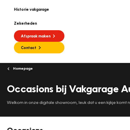
Historie vakgarage
Zekerheden
Afspraak maken
Contact
Homepage
Occasions bij Vakgarage A
Welkom in onze digitale showroom, leuk dat u een kijkje komt
Occasions