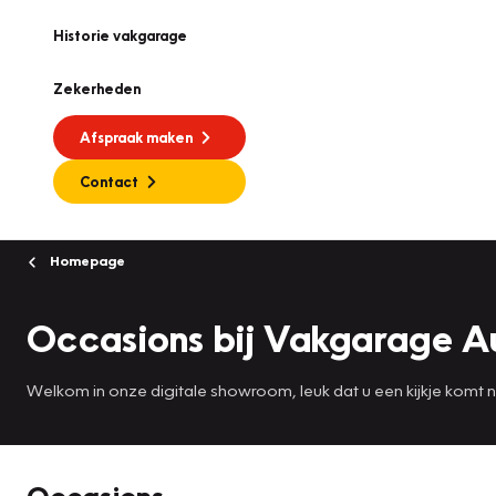
Historie vakgarage
Zekerheden
Afspraak maken
Contact
Homepage
Occasions bij Vakgarage A
Welkom in onze digitale showroom, leuk dat u een kijkje komt
Occasions