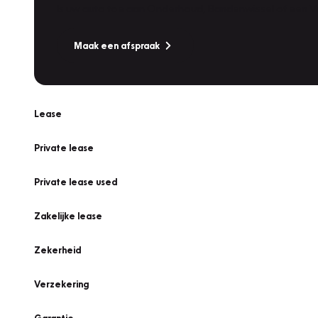
Is uw auto toe aan Onderhoud, Bandenwissel of een Va
Maak een afspraak
Lease
Private lease
Private lease used
Zakelijke lease
Zekerheid
Verzekering