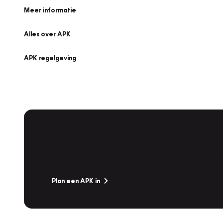
Meer informatie
Alles over APK
APK regelgeving
APK Keuring bij Vakgarage!
Is het weer tijd voor de jaarlijkse APK? Ga snel naar V
Plan een APK in